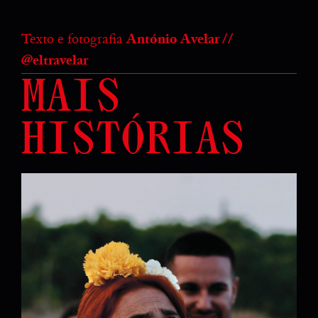
Texto e fotografia
António Avelar //
@eltravelar
MAIS
HISTÓRIAS