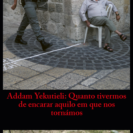
Addam Yekutieli: Quanto tivermos
de encarar aquilo em que nos
tornámos