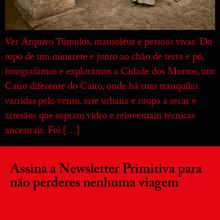
Ver Arquivo Túmulos, mausoléus e pessoas vivas. Do
topo de um minarete e junto ao chão de terra e pó,
fotografámos e explorámos a Cidade dos Mortos, um
Cairo diferente do Cairo, onde há ruas tranquilas
varridas pelo vento, arte urbana e roupa a secar e
artesãos que sopram vidro e reinventam técnicas
ancestrais. Foi […]
Assina a Newsletter Primitiva para
não perderes nenhuma viagem