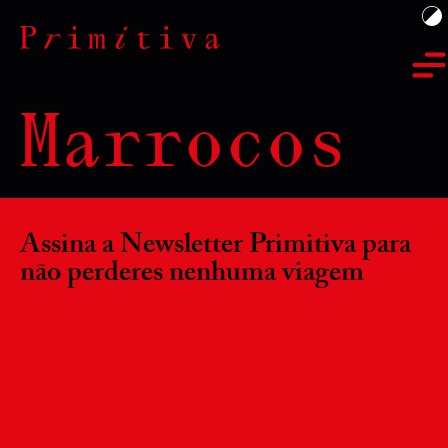
Marrocos
Assina a Newsletter Primitiva para
não perderes nenhuma viagem