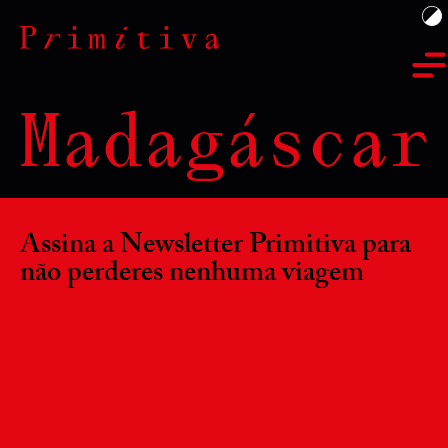
Madagáscar
Assina a Newsletter Primitiva para
não perderes nenhuma viagem