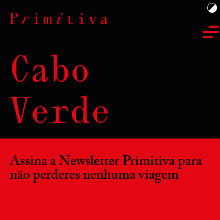
Cabo
Verde
Assina a Newsletter Primitiva para
não perderes nenhuma viagem