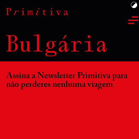
Bulgária
Assina a Newsletter Primitiva para
não perderes nenhuma viagem